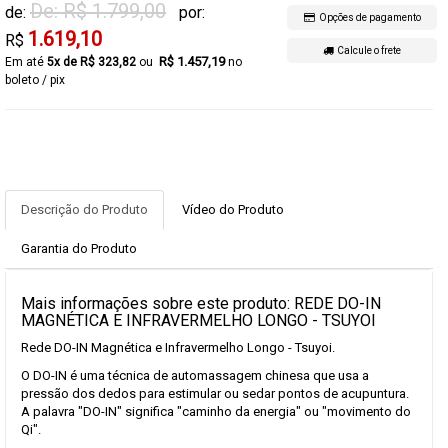
De: R$ 1.799,00
de:
por:
Opções de pagamento
1.619,10
R$
Calcule o frete
R$ 1.457,19
5x de R$ 323,82
no
boleto / pix
Descrição do Produto
Vídeo do Produto
Garantia do Produto
Mais informações sobre este produto: REDE DO-IN
MAGNÉTICA E INFRAVERMELHO LONGO - TSUYOI
Rede DO-IN Magnética e Infravermelho Longo - Tsuyoi.
O DO-IN é uma técnica de automassagem chinesa que usa a
pressão dos dedos para estimular ou sedar pontos de acupuntura.
A palavra "DO-IN" significa "caminho da energia" ou "movimento do
Qi".