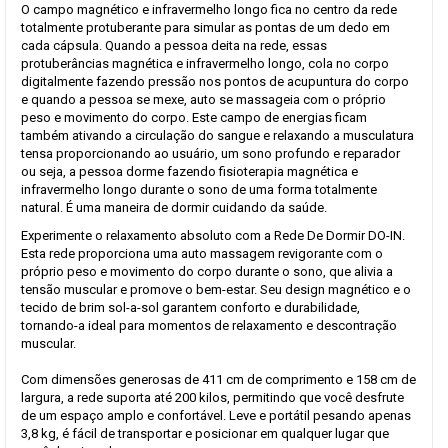
O campo magnético e infravermelho longo fica no centro da rede
totalmente protuberante para simular as pontas de um dedo em
cada cápsula. Quando a pessoa deita na rede, essas
protuberâncias magnética e infravermelho longo, cola no corpo
digitalmente fazendo pressão nos pontos de acupuntura do corpo
e quando a pessoa se mexe, auto se massageia com o próprio
peso e movimento do corpo. Este campo de energias ficam
também ativando a circulação do sangue e relaxando a musculatura
tensa proporcionando ao usuário, um sono profundo e reparador
ou seja, a pessoa dorme fazendo fisioterapia magnética e
infravermelho longo durante o sono de uma forma totalmente
natural. É uma maneira de dormir cuidando da saúde.
Experimente o relaxamento absoluto com a Rede De Dormir DO-IN.
Esta rede proporciona uma auto massagem revigorante com o
próprio peso e movimento do corpo durante o sono, que alivia a
tensão muscular e promove o bem-estar. Seu design magnético e o
tecido de brim sol-a-sol garantem conforto e durabilidade,
tornando-a ideal para momentos de relaxamento e descontração
muscular.
Com dimensões generosas de 411 cm de comprimento e 158 cm de
largura, a rede suporta até 200 kilos, permitindo que você desfrute
de um espaço amplo e confortável. Leve e portátil pesando apenas
3,8 kg, é fácil de transportar e posicionar em qualquer lugar que