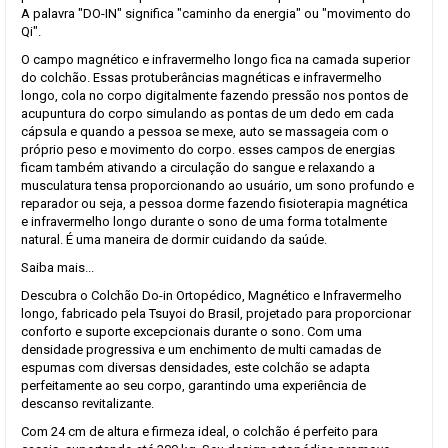
A palavra "DO-IN" significa "caminho da energia" ou "movimento do
Qi".
O campo magnético e infravermelho longo fica na camada superior
do colchão. Essas protuberâncias magnéticas e infravermelho
longo, cola no corpo digitalmente fazendo pressão nos pontos de
acupuntura do corpo simulando as pontas de um dedo em cada
cápsula e quando a pessoa se mexe, auto se massageia com o
próprio peso e movimento do corpo. esses campos de energias
ficam também ativando a circulação do sangue e relaxando a
musculatura tensa proporcionando ao usuário, um sono profundo e
reparador ou seja, a pessoa dorme fazendo fisioterapia magnética
e infravermelho longo durante o sono de uma forma totalmente
natural. É uma maneira de dormir cuidando da saúde.
Saiba mais...
Descubra o Colchão Do-in Ortopédico, Magnético e Infravermelho
longo, fabricado pela Tsuyoi do Brasil, projetado para proporcionar
conforto e suporte excepcionais durante o sono. Com uma
densidade progressiva e um enchimento de multi camadas de
espumas com diversas densidades, este colchão se adapta
perfeitamente ao seu corpo, garantindo uma experiência de
descanso revitalizante.
Com 24 cm de altura e firmeza ideal, o colchão é perfeito para