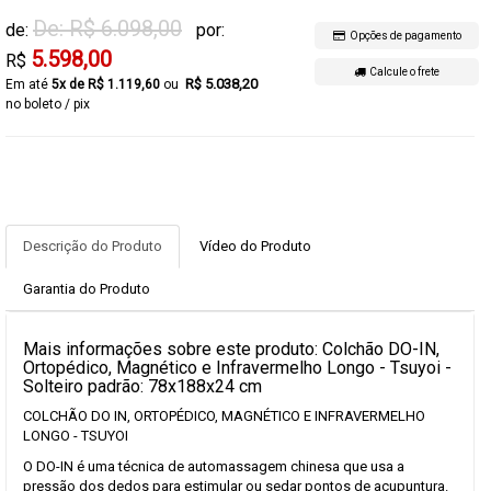
De: R$ 6.098,00
de:
por:
Opções de pagamento
5.598,00
R$
Calcule o frete
R$ 5.038,20
5x de R$ 1.119,60
no boleto / pix
Descrição do Produto
Vídeo do Produto
Garantia do Produto
Mais informações sobre este produto: Colchão DO-IN,
Ortopédico, Magnético e Infravermelho Longo - Tsuyoi -
Solteiro padrão: 78x188x24 cm
COLCHÃO DO IN, ORTOPÉDICO, MAGNÉTICO E INFRAVERMELHO
LONGO - TSUYOI
O DO-IN é uma técnica de automassagem chinesa que usa a
pressão dos dedos para estimular ou sedar pontos de acupuntura.