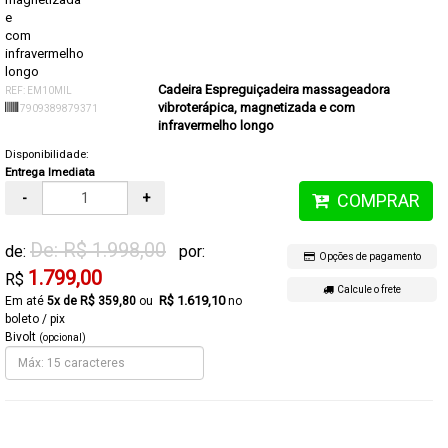
Cadeira Espreguiçadeira massageadora
REF: EM10MIL
vibroterápica, magnetizada e com
7909389879371
infravermelho longo
Disponibilidade:
Entrega Imediata
-
+
COMPRAR
De: R$ 1.998,00
de:
por:
Opções de pagamento
1.799,00
R$
Calcule o frete
R$ 1.619,10
5x de R$ 359,80
no
boleto / pix
Bivolt
(opcional)