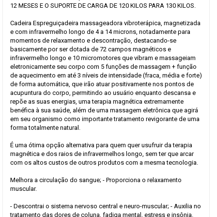
12 MESES E O SUPORTE DE CARGA DE 120 KILOS PARA 130 KILOS.
Cadeira Espreguiçadeira massageadora vibroterápica, magnetizada
e com infravermelho longo de 4 a 14 microns, notadamente para
momentos de relaxamento e descontração, destacando-se
basicamente por ser dotada de 72 campos magnéticos e
infravermelho longo e 10 micromotores que vibram e massageiam
eletronicamente seu corpo com 5 funções de massagem + função
de aquecimento em até 3 níveis de intensidade (fraca, média e forte)
de forma automática, que irão atuar positivamente nos pontos de
acupuntura do corpo, permitindo ao usuário enquanto descansa e
repõe as suas energias, uma terapia magnética extremamente
benéfica à sua saúde, além de uma massagem eletrônica que agirá
em seu organismo como importante tratamento revigorante de uma
forma totalmente natural.
É uma ótima opção alternativa para quem quer usufruir da terapia
magnética e dos raios de infravermelhos longo, sem ter que arcar
com os altos custos de outros produtos com a mesma tecnologia.
Melhora a circulação do sangue; - Proporciona o relaxamento
muscular.
- Descontrai o sistema nervoso central e neuro-muscular; - Auxilia no
tratamento das dores de coluna, fadiga mental, estress e insônia.