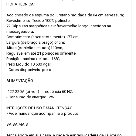
FICHA TÉCNICA:
Acolchoado de espuma poliuretano moldada de 04 cm espessura;
Revestimento: Tecido 100% poliester;
72 Cápsulas magnéticas e infravermelho longo inseridos na
massageadora;
Comprimento (aberta totalmente) 177 cm;
Largura (de braço a braço) 64cm;
Altura (posição sentado)110cm;
Regulável em até 21 posições diferente;
Posição máxima deitada: 168°;
Peso Liquido 10,500 Kgs;
- Cores disponíveis: preto
ALIMENTAÇÃO
-127-220V, (bi-volt) - frequência 60 HZ;
- Consumo de energia: 12W.
INTRUÇÕES DE USO E MANUTENÇÃO
• Vide manual que acompanha o produto.
SAIBA MAIS
Tenha agora em sua casa, a cadeira espreguiçadeira da Tsuyoi do