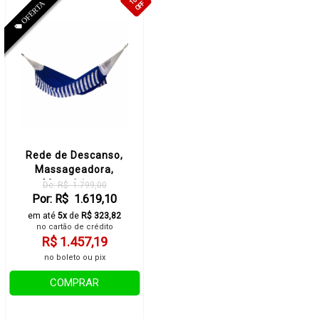
OFF
Rede de Descanso,
Massageadora,
Magnética e
De: R$ 1.799,00
Infravermelho Longo -
Por: R$ 1.619,10
tsuyoi
em até
5x
de
R$ 323,82
no cartão de crédito
R$ 1.457,19
no boleto ou pix
COMPRAR