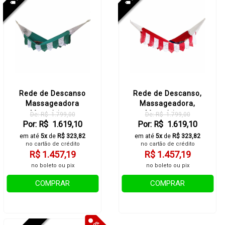
Rede de Descanso
Rede de Descanso,
Massageadora
Massageadora,
Magnética e
Magnética e
De: R$ 1.799,00
De: R$ 1.799,00
Infravermelho Longo -
Por: R$ 1.619,10
Infravermelho Longo -
Por: R$ 1.619,10
Tsuyoi
tsuyoi
em até
5x
de
R$ 323,82
em até
5x
de
R$ 323,82
no cartão de crédito
no cartão de crédito
R$ 1.457,19
R$ 1.457,19
no boleto ou pix
no boleto ou pix
COMPRAR
COMPRAR
10%