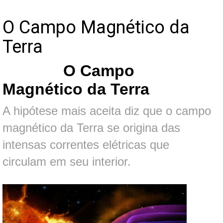
O Campo Magnético da
Terra
O Campo
Magnético da Terra
A hipótese mais aceita diz que o campo
magnético da Terra se origina das
intensas correntes elétricas que
circulam em seu interior.